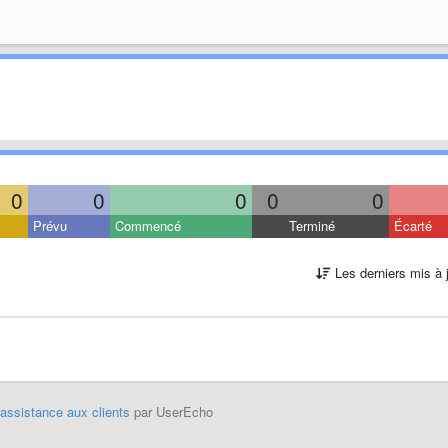
0
0
0
0
0
Prévu
Commencé
Terminé
Écarté
Les derniers mis à 
'assistance aux clients
par UserEcho