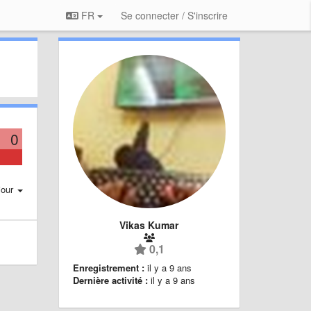
FR
Se connecter / S'inscrire
0
jour
Vikas Kumar
0,1
Enregistrement :
il y a 9 ans
Dernière activité :
il y a 9 ans