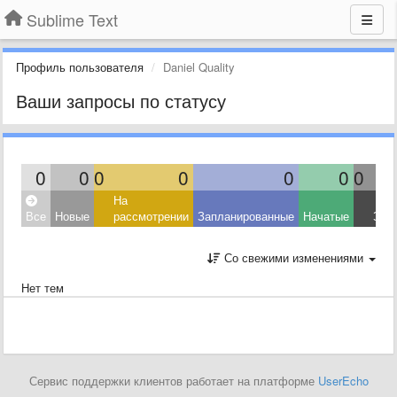
Sublime Text
Профиль пользователя
Daniel Quality
Ваши запросы по статусу
0
0
0
0
0
0
0
На
Все
Новые
рассмотрении
Запланированные
Начатые
Зав
Со свежими изменениями
Нет тем
Сервис поддержки клиентов работает на платформе
UserEcho