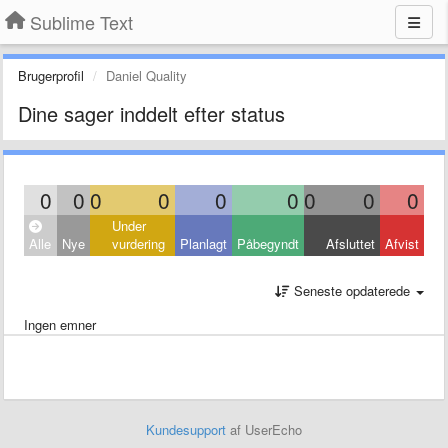
Sublime Text
Brugerprofil
Daniel Quality
Dine sager inddelt efter status
0
0
0
0
0
0
0
0
0
Under
Alle
Nye
vurdering
Planlagt
Påbegyndt
Afsluttet
Afvist
Seneste opdaterede
Ingen emner
Kundesupport
af UserEcho