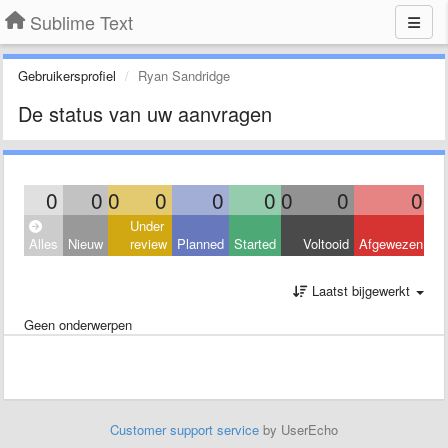
Sublime Text
Gebruikersprofiel
Ryan Sandridge
De status van uw aanvragen
0
0
0
0
0
0
0
0
0
Under
Alles
Nieuw
review
Planned
Started
Voltooid
Afgewezen
Laatst bijgewerkt
Geen onderwerpen
Customer support service
by UserEcho