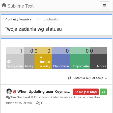
Sublime Text
Profil użytkownika
Tim Buchwaldt
Twoje zadania wg statusu
1
0
0
0
0
0
0
0
w
trakcie
Wszystkie
Nowy
analizy
Planowane
Rozpoczęte
Ukończony
Ostatnia aktualizacja
When Updating user Keymap, the menu-keymaps don't change
To nie jest błąd
+1
Tim Buchwaldt
15 lat temu
•
Ostatnio zmodyfikowane przez
Jon
Skinner
15 lat temu
•
1