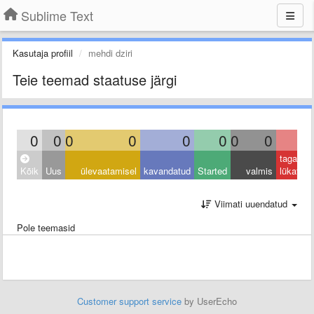
Sublime Text
Kasutaja profiil
mehdi dziri
Teie teemad staatuse järgi
0
0
0
0
0
0
0
0
0
tagasi
Kõik
Uus
ülevaatamisel
kavandatud
Started
valmis
lükatud
Viimati uuendatud
Pole teemasid
Customer support service
by UserEcho