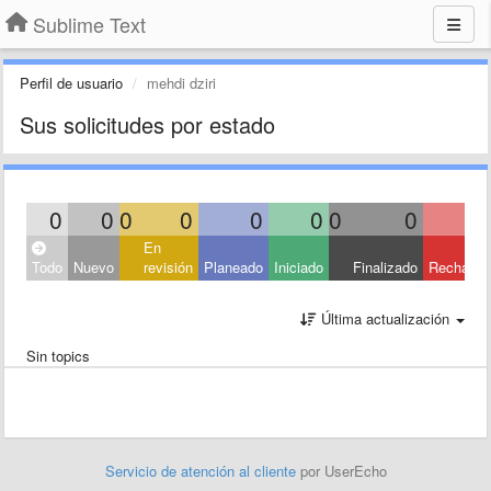
Sublime Text
Perfil de usuario
mehdi dziri
Sus solicitudes por estado
0
0
0
0
0
0
0
0
En
Todo
Nuevo
revisión
Planeado
Iniciado
Finalizado
Rechaza
Última actualización
Sin topics
Servicio de atención al cliente
por UserEcho