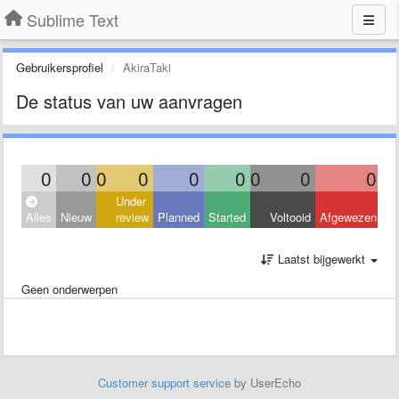
Sublime Text
Gebruikersprofiel
AkiraTaki
De status van uw aanvragen
0
0
0
0
0
0
0
0
0
Under
Alles
Nieuw
review
Planned
Started
Voltooid
Afgewezen
Laatst bijgewerkt
Geen onderwerpen
Customer support service
by UserEcho