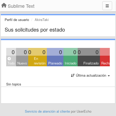
Sublime Text
Perfil de usuario
AkiraTaki
Sus solicitudes por estado
0
0
0
0
0
0
0
0
En
Todo
Nuevo
revisión
Planeado
Iniciado
Finalizado
Rechaza
Última actualización
Sin topics
Servicio de atención al cliente
por UserEcho