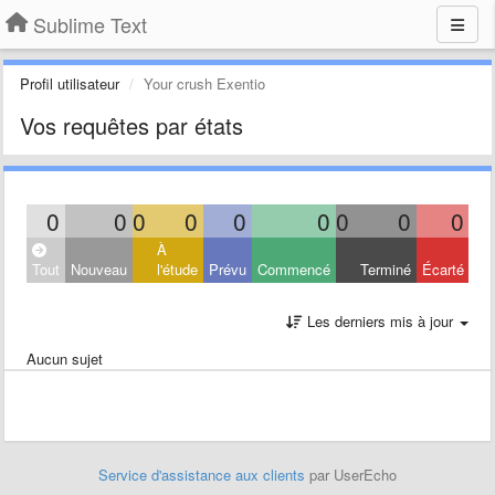
Sublime Text
Profil utilisateur
Your crush Exentio
Vos requêtes par états
0
0
0
0
0
0
0
0
0
À
Tout
Nouveau
l'étude
Prévu
Commencé
Terminé
Écarté
Les derniers mis à jour
Aucun sujet
Service d'assistance aux clients
par UserEcho