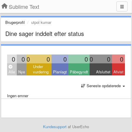
Sublime Text
Brugerprofil
utpol kumar
Dine sager inddelt efter status
0
0
0
0
0
0
0
0
0
Under
Alle
Nye
vurdering
Planlagt
Påbegyndt
Afsluttet
Afvist
Seneste opdaterede
Ingen emner
Kundesupport
af UserEcho