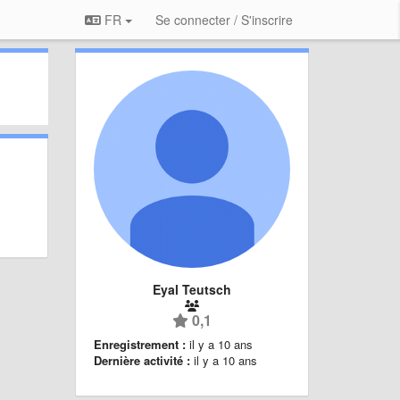
FR
Se connecter / S'inscrire
Eyal Teutsch
0,1
Enregistrement :
il y a 10 ans
Dernière activité :
il y a 10 ans