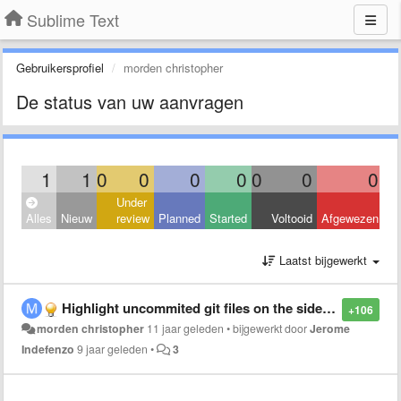
Sublime Text
Gebruikersprofiel
morden christopher
De status van uw aanvragen
1
1
0
0
0
0
0
0
0
Under
Alles
Nieuw
review
Planned
Started
Voltooid
Afgewezen
Laatst bijgewerkt
Highlight uncommited git files on the sidebar
+106
morden christopher
11 jaar geleden
•
bijgewerkt door
Jerome
Indefenzo
9 jaar geleden
•
3