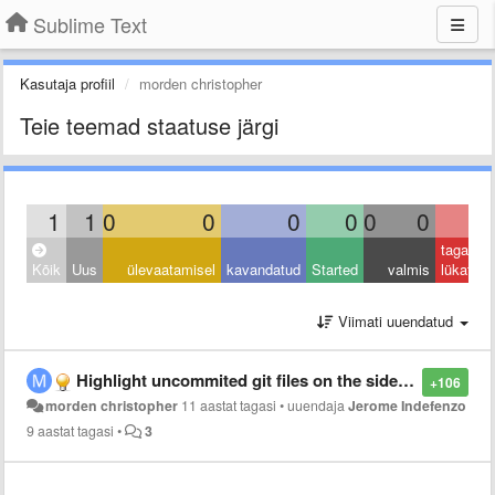
Sublime Text
Kasutaja profiil
morden christopher
Teie teemad staatuse järgi
1
1
0
0
0
0
0
0
0
tagasi
Kõik
Uus
ülevaatamisel
kavandatud
Started
valmis
lükatud
Viimati uuendatud
Highlight uncommited git files on the sidebar
+106
morden christopher
11 aastat tagasi
•
uuendaja
Jerome Indefenzo
9 aastat tagasi
•
3