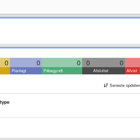
0
0
0
0
0
Planlagt
Påbegyndt
Afsluttet
Afvist
Seneste opdater
otype