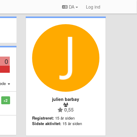
DA
Log ind
0
ede
julien barbay
+2
0,55
Registreret:
15 år siden
Sidste aktivitet:
15 år siden