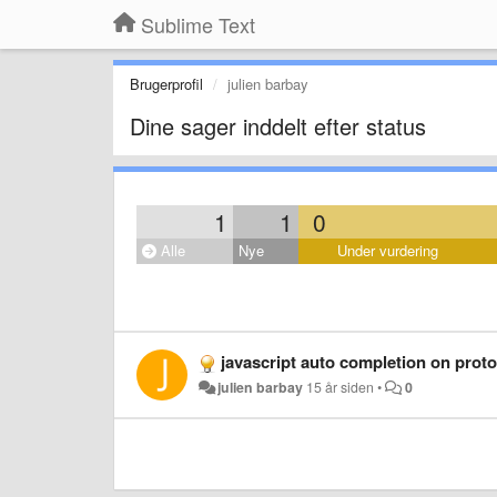
Sublime Text
Brugerprofil
julien barbay
Dine sager inddelt efter status
1
1
0
Alle
Nye
Under vurdering
javascript auto completion on prot
julien barbay
15 år siden
•
0