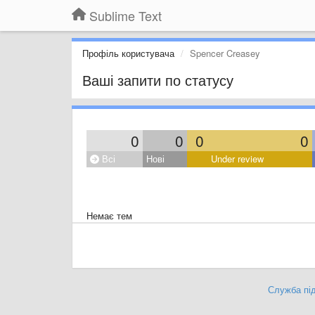
Sublime Text
Профіль користувача
Spencer Creasey
Ваші запити по статусу
0
0
0
0
Всі
Нові
Under review
Немає тем
Служба під