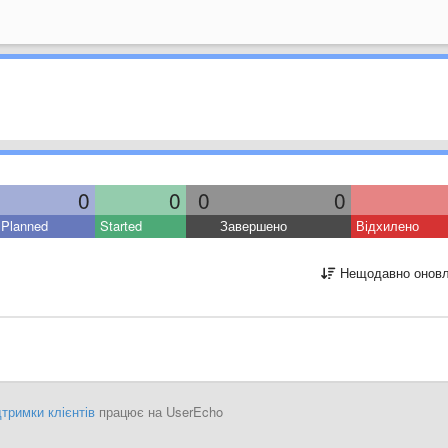
0
0
0
0
Planned
Started
Завершено
Відхилено
Нещодавно оновл
тримки клієнтів
працює на UserEcho