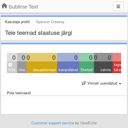
Sublime Text
Kasutaja profiil
Spencer Creasey
Teie teemad staatuse järgi
0
0
0
0
0
0
0
0
0
tagasi
Kõik
Uus
ülevaatamisel
kavandatud
Started
valmis
lükatud
Viimati uuendatud
Pole teemasid
Customer support service
by UserEcho