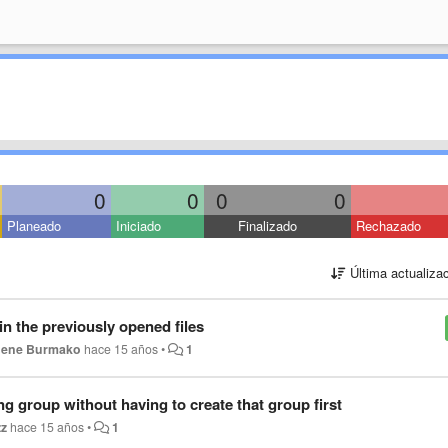
0
0
0
0
Planeado
Iniciado
Finalizado
Rechazado
Última actualiza
n the previously opened files
ene Burmako
hace 15 años
•
1
ing group without having to create that group first
zz
hace 15 años
•
1