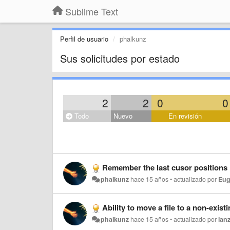
Sublime Text
Perfil de usuario
phalkunz
Sus solicitudes por estado
2
2
0
0
Todo
Nuevo
En revisión
Remember the last cusor positions i
phalkunz
hace 15 años
•
actualizado por
Eug
Ability to move a file to a non-exist
phalkunz
hace 15 años
•
actualizado por
lan