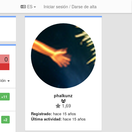
ES
Iniciar sesión / Darse de alta
0
ción
phalkunz
+11
1,69
Registrado:
hace 15 años
Última actividad:
hace 15 años
+2