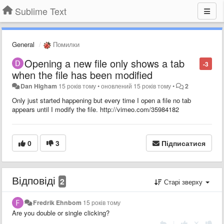
Sublime Text
General
Помилки
Opening a new file only shows a tab
-3
when the file has been modified
Dan Higham
15 років тому
•
оновлений
15 років тому
•
2
Only just started happening but every time I open a file no tab
appears until I modify the file. http://vimeo.com/35984182
0
3
Підписатися
Відповіді
2
Старі зверху
Fredrik Ehnbom
15 років тому
Are you double or single clicking?
|