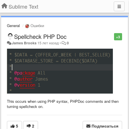
Sublime Text
General
Ошибки
Spellcheck PHP Doc
+3
James Brooks
15 лет назад
•
0
This occurs when using PHP syntax, PHPDoc comments and then
turning spellcheck on.
5
2
Подписаться