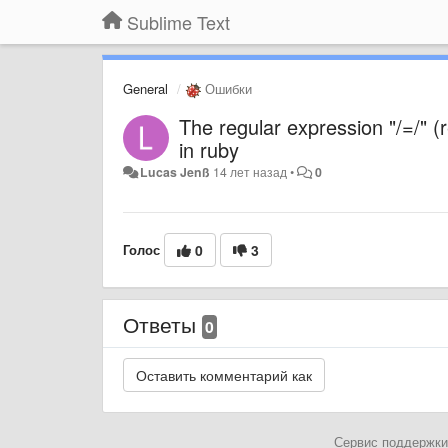
Sublime Text
General
Ошибки
The regular expression "/=/" (
in ruby
Lucas Jenß
14 лет назад
•
0
Голос
0
3
Ответы
0
Сервис поддержки