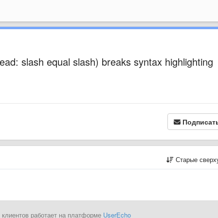
read: slash equal slash) breaks syntax highlighting
Подписат
Старые сверх
 клиентов работает на платформе
UserEcho