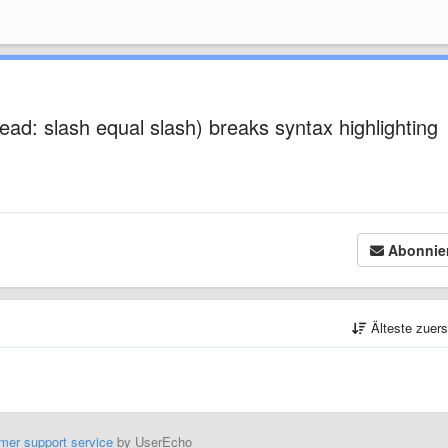
read: slash equal slash) breaks syntax highlighting
Abonnie
Älteste zuer
mer support service
by UserEcho