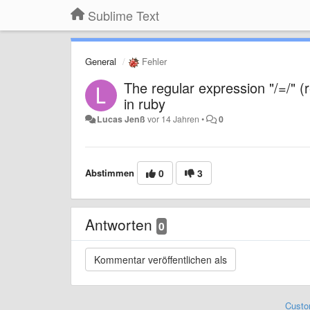
Sublime Text
General
Fehler
The regular expression "/=/" (
in ruby
Lucas Jenß
vor 14 Jahren
•
0
Abstimmen
0
3
Antworten
0
Custo