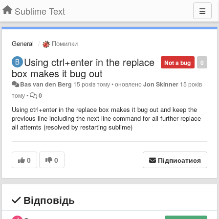
Sublime Text
General
Помилки
Using ctrl+enter in the replace
Not a bug
0
box makes it bug out
Bas van den Berg
15 років тому
•
оновлено
Jon Skinner
15 років
тому
•
0
Using ctrl+enter in the replace box makes it bug out and keep the
previous line including the next line command for all further replace
all attemts (resolved by restarting sublime)
0
0
Підписатися
Відповідь