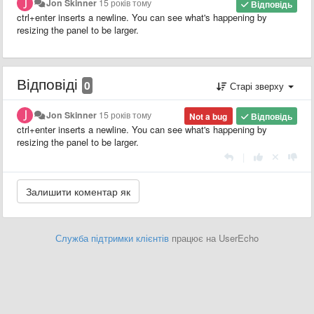
Jon Skinner
15 років тому
Відповідь
ctrl+enter inserts a newline. You can see what's happening by
resizing the panel to be larger.
Відповіді
0
Старі зверху
Jon Skinner
15 років тому
Not a bug
Відповідь
ctrl+enter inserts a newline. You can see what's happening by
resizing the panel to be larger.
|
Служба підтримки клієнтів
працює на UserEcho