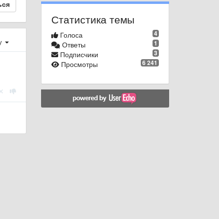
ься
Статистика темы
4
Голоса
у
1
Ответы
3
Подписчики
6 241
Просмотры