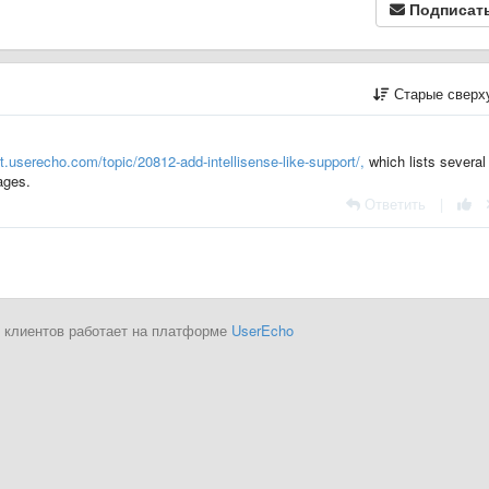
Подписат
Старые сверх
xt.userecho.com/topic/20812-add-intellisense-like-support/,
which lists several
ages.
Ответить
|
 клиентов работает на платформе
UserEcho