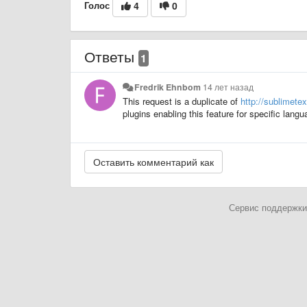
Голос
4
0
Ответы
1
Fredrik Ehnbom
14 лет назад
This request is a duplicate of
http://sublimete
plugins enabling this feature for specific langu
Сервис поддержки