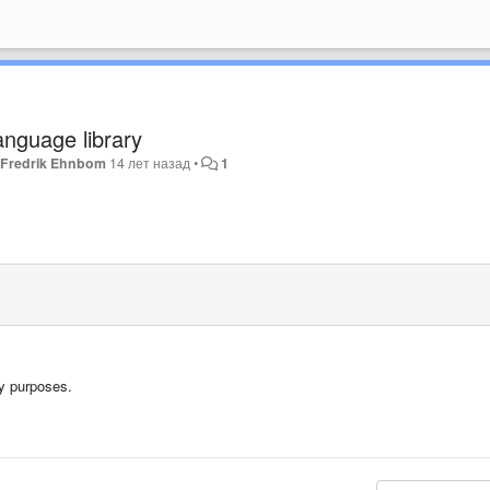
nguage library
н
Fredrik Ehnbom
14 лет назад
•
1
 my purposes.