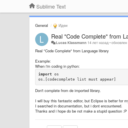
Sublime Text
General
Идеи
Real "Code Complete" from La
Lucas Klassmann
14 лет назад
•
обновле
Real "Code Complete" from Language library
Example:
When i'm coding in python:
import
 os

Don't complete from de imported library.
I will buy this fantastic editor, but Eclipse is better for
I searched in documentation, but i dont encountered.
Thanks and i hope do be not make a stupid question :P