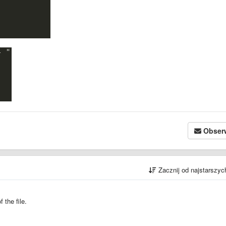
Obser
Zacznij od najstarszy
 the file.