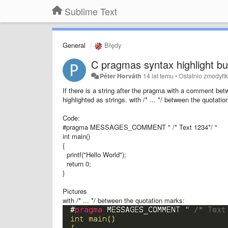
Sublime Text
General
Błędy
C pragmas syntax highlight b
Péter Horváth
14 lat temu
•
Ostatnio zmodyf
If there is a string after the pragma with a comment bet
highlighted as strings. with /* ... */ between the quotati
Code:
#pragma MESSAGES_COMMENT " /* Text 1234*/ "
int main()
{
printf("Hello World");
return 0;
}
Pictures
with /* ... */ between the quotation marks: