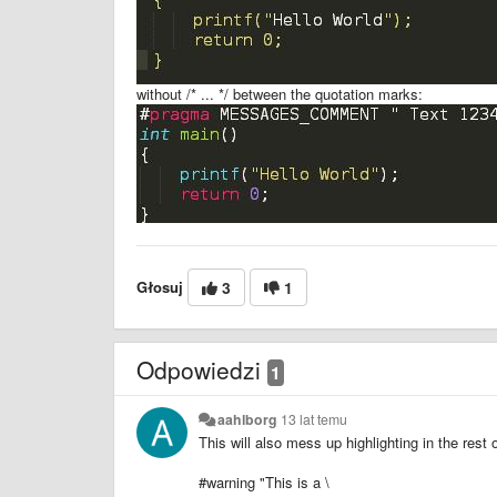
without /* ... */ between the quotation marks:
Głosuj
3
1
Odpowiedzi
1
aahlborg
13 lat temu
This will also mess up highlighting in the rest of
#warning "This is a \