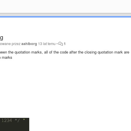
ug
ikowane przez
aahlborg
13 lat temu
•
1
ween the quotation marks, all of the code after the closing quotation mark are
on marks