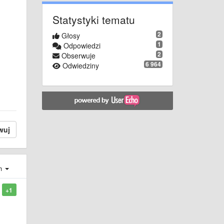
Statystyki tematu
2
Głosy
1
Odpowiedzi
2
Obserwuje
6 964
Odwiedziny
wuj
ch
+1