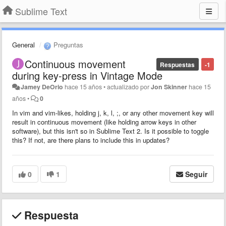
Sublime Text
General
Preguntas
Continuous movement
Respuestas
-1
during key-press in Vintage Mode
Jamey DeOrio
hace 15 años
•
actualizado por
Jon Skinner
hace 15
años
•
0
In vim and vim-likes, holding j, k, l, ;, or any other movement key will
result in continuous movement (like holding arrow keys in other
software), but this isn't so in Sublime Text 2. Is it possible to toggle
this? If not, are there plans to include this in updates?
0
1
Seguir
Respuesta