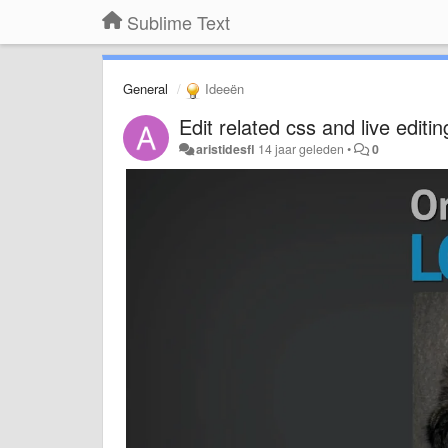
Sublime Text
General
Ideeën
Edit related css and live editi
aristidesfl
14 jaar geleden
•
0