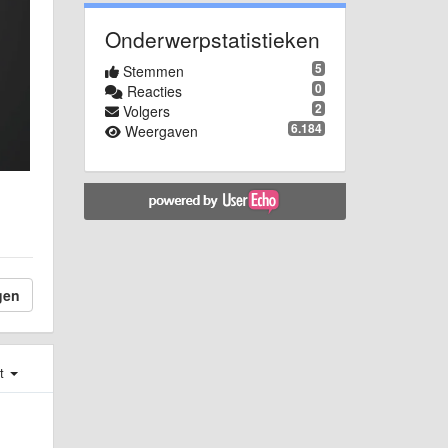
Onderwerpstatistieken
5
Stemmen
0
Reacties
2
Volgers
6.184
Weergaven
gen
st