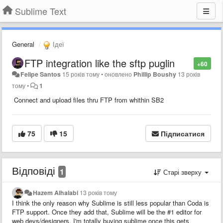
Sublime Text
General
Ідеї
FTP integration like the sftp puglin
+60
Felipe Santos
15 років тому
•
оновлено
Phillip Boushy
13 років
тому
•
1
Connect and upload files thru FTP from whithin SB2
75
15
Підписатися
Відповіді
1
Старі зверху
Hazem Alhalabi
13 років тому
I think the only reason why Sublime is still less popular than Coda is
FTP support. Once they add that, Sublime will be the #1 editor for
web devs/designers. I'm totally buying sublime once this gets