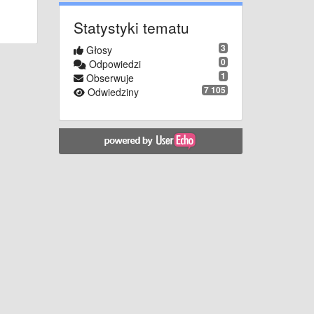
Statystyki tematu
3
Głosy
0
Odpowiedzi
1
Obserwuje
7 105
Odwiedziny