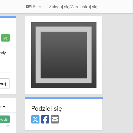
PL
Zaloguj się/Zarejestruj się
+3
ntly
wuj
Podziel się
ch
iedź