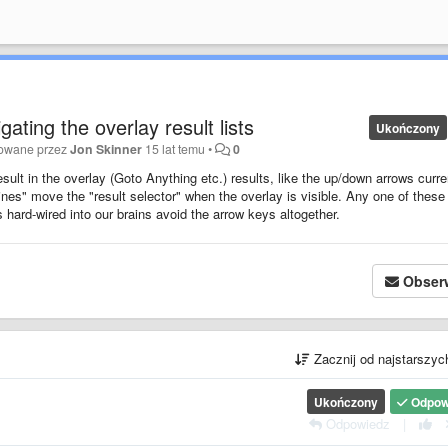
ting the overlay result lists
Ukończony
kowane przez
Jon Skinner
15 lat temu
•
0
sult in the overlay (Goto Anything etc.) results, like the up/down arrows curre
nes" move the "result selector" when the overlay is visible. Any one of these
 hard-wired into our brains avoid the arrow keys altogether.
Obser
Zacznij od najstarszy
Ukończony
Odpow
Odpowiedz
|