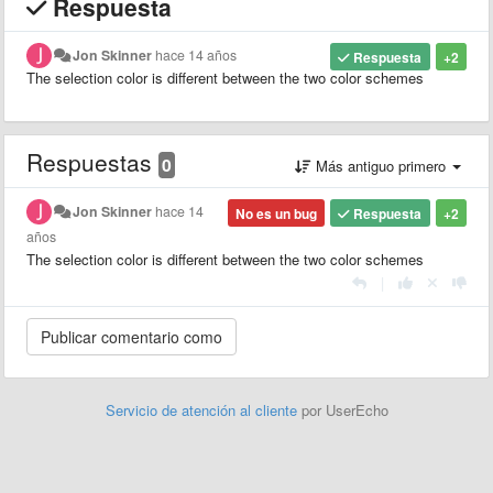
Respuesta
Jon Skinner
hace 14 años
Respuesta
+2
The selection color is different between the two color schemes
Respuestas
0
Más antiguo primero
Jon Skinner
hace 14
No es un bug
Respuesta
+2
años
The selection color is different between the two color schemes
|
Servicio de atención al cliente
por UserEcho