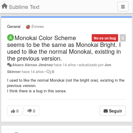
Sublime Text
General
Errores
Monokai Color Scheme
No es un bug
0
seems to be the same as Monokai Bright. I
used to like the normal Monokai, existing in
the previous version.
Alvaro Alonso Jiménez
hace 14 años
•
actualizado por
Jon
Skinner
hace 14 años
•
0
I used to like the normal Monokai (not the bright one), existing in the
previous version.
I think there is a bug in this sense.
0
0
Seguir