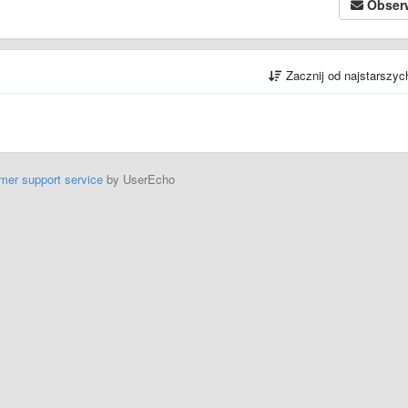
Obser
Zacznij od najstarszy
mer support service
by UserEcho