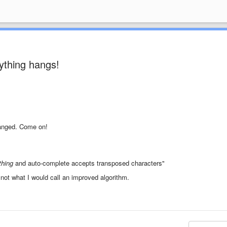
ything hangs!
hanged. Come on!
thing
and auto-complete accepts transposed characters"
s not what I would call an improved algorithm.