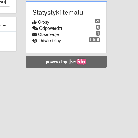
wuj
Statystyki tematu
-2
Głosy
ch
0
Odpowiedzi
1
Obserwuje
6 615
Odwiedziny