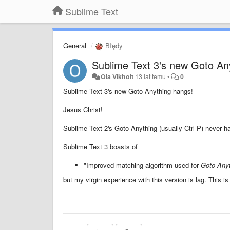
Sublime Text
General
Błędy
Sublime Text 3's new Goto An
Ola Vikholt
13 lat temu
•
0
Sublime Text 3's new Goto Anything hangs!
Jesus Christ!
Sublime Text 2's Goto Anything (usually Ctrl-P) never 
Sublime Text 3 boasts of
"Improved matching algorithm used for
Goto Any
but my virgin experience with this version is lag. This i