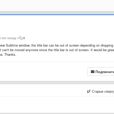
4 лет назад
•
0
ew Sublime window, the title bar can be out of screen depending on dropping
an't be moved anymore since the title bar is out of screen. It would be great
rea. Thanks.
Подписат
Старые сверх