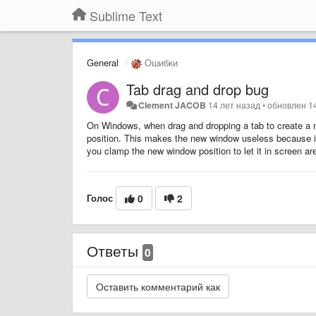
Sublime Text
General
Ошибки
Tab drag and drop bug
Clement JACOB
14 лет назад
•
обновлен
1
On Windows, when drag and dropping a tab to create a n
position. This makes the new window useless because it c
you clamp the new window position to let it in screen a
Голос
0
2
Ответы
0