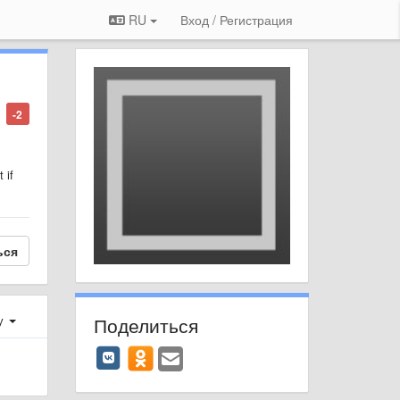
RU
Вход / Регистрация
-2
 if
ься
Поделиться
у