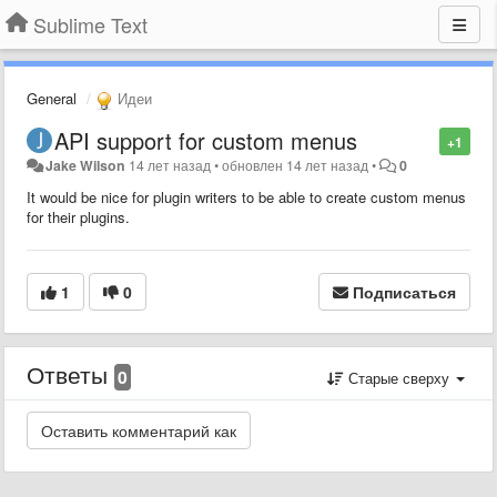
Sublime Text
General
Идеи
API support for custom menus
+1
Jake Wilson
14 лет назад
•
обновлен
14 лет назад
•
0
It would be nice for plugin writers to be able to create custom menus
for their plugins.
1
0
Подписаться
Ответы
0
Старые сверху