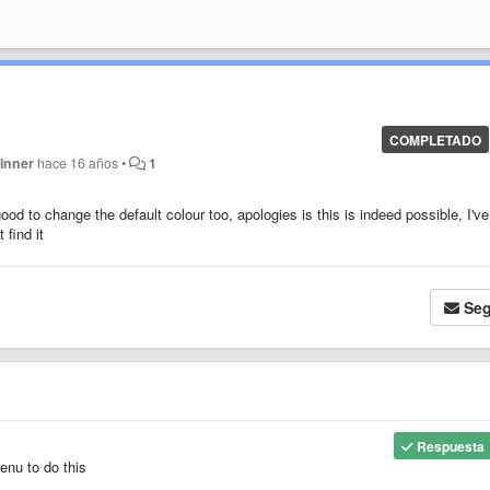
COMPLETADO
inner
hace 16 años
•
1
od to change the default colour too, apologies is this is indeed possible, I've
 find it
Seg
Respuesta
nu to do this