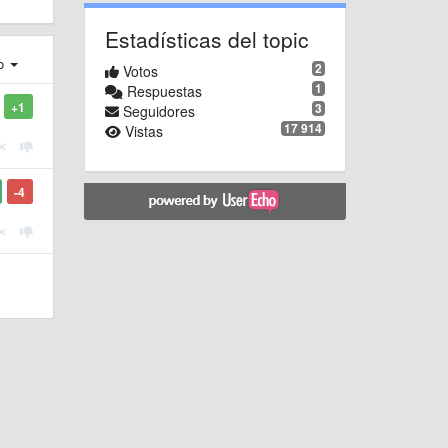
Estadísticas del topic
ro
2
Votos
1
Respuestas
+1
3
Seguidores
17 914
Vistas
-4