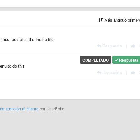
Más antiguo prime
must be set in the theme file.
Respuesta
|
COMPLETADO
Respuesta
nu to do this
Respuesta
|
 de atención al cliente
por UserEcho