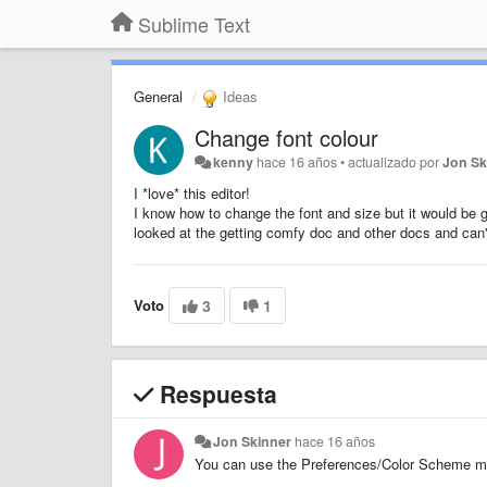
Sublime Text
General
Ideas
Change font colour
kenny
hace 16 años
•
actualizado por
Jon Sk
I *love* this editor!
I know how to change the font and size but it would be go
looked at the getting comfy doc and other docs and can't
Voto
3
1
Respuesta
Jon Skinner
hace 16 años
You can use the Preferences/Color Scheme me