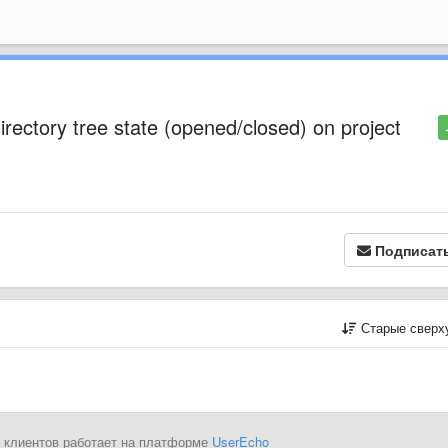
directory tree state (opened/closed) on project
Подписат
Старые сверх
 клиентов работает на платформе
UserEcho