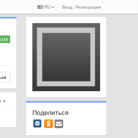
RU
Вход / Регистрация
+119
ься
у
Поделиться