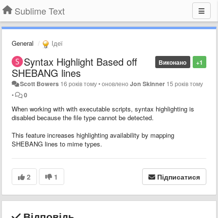
Sublime Text
General
Ідеї
Syntax Highlight Based off
Виконано
+1
SHEBANG lines
Scott Bowers
16 років тому
•
оновлено
Jon Skinner
15 років тому
•
0
When working with with executable scripts, syntax highlighting is
disabled because the file type cannot be detected.
This feature increases highlighting availability by mapping
SHEBANG lines to mime types.
2
1
Підписатися
Відповідь