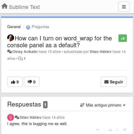
Sublime Text
General
Preguntas
How can I turn on word_wrap for the
+9
console panel as a default?
Oktay Acikalin
hace 15 años
•
actualizado por
Stian Håklev
hace 14
años
•
1
9
0
Seguir
Respuestas
1
Más antiguo primero
Stian Håklev
hace 14 años
I agree, this is bugging me as well.
|