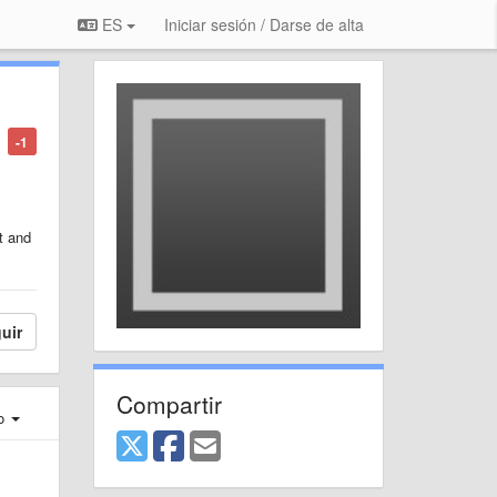
ES
Iniciar sesión / Darse de alta
-1
t and
uir
Compartir
ro