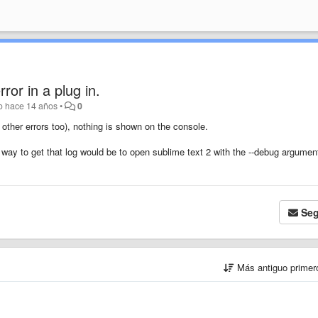
ror in a plug in.
do
hace 14 años
•
0
 other errors too), nothing is shown on the console.
ly way to get that log would be to open sublime text 2 with the --debug argumen
Seg
Más antiguo prime