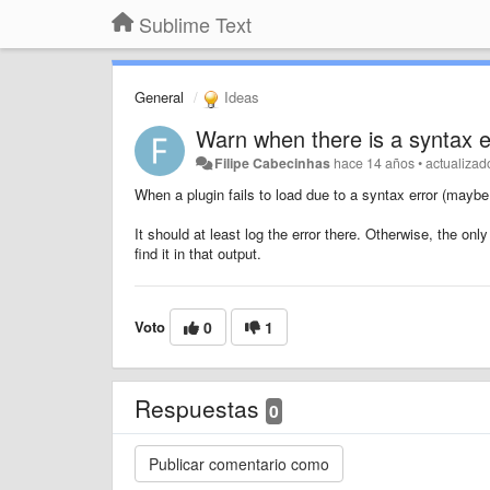
Sublime Text
General
Ideas
Warn when there is a syntax er
Filipe Cabecinhas
hace 14 años
•
actualiza
When a plugin fails to load due to a syntax error (maybe
It should at least log the error there. Otherwise, the on
find it in that output.
Voto
0
1
Respuestas
0