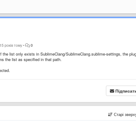
15 років тому
•
0
 If the list only exists in SublimeClang/SublimeClang.sublime-settings, the plu
ns the list as specified in that path.
pected.
Підписат
Старі звер