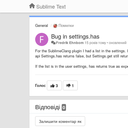
Sublime Text
General
Помилки
Bug in settings.has
Fredrik Ehnbom
15 років тому
•
оновлений
For the SublimeClang plugin I had a list in the settings.
api Settings.has returns false, but Settings.get still retur
If the list is in the user settings, has returns true as ex
Голос
3
1
Відповіді
0