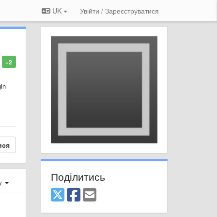
UK
Увійти / Зареєструватися
+2
gin
ися
Поділитись
ху