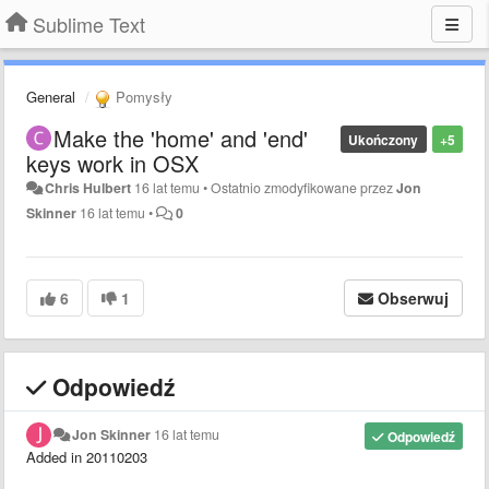
Sublime Text
General
Pomysły
Make the 'home' and 'end'
Ukończony
+5
keys work in OSX
Chris Hulbert
16 lat temu
•
Ostatnio zmodyfikowane przez
Jon
Skinner
16 lat temu
•
0
6
1
Obserwuj
Odpowiedź
Jon Skinner
16 lat temu
Odpowiedź
Added in 20110203