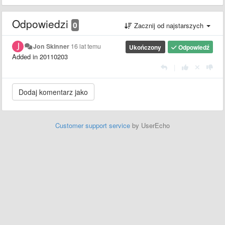
Odpowiedzi
0
Zacznij od najstarszych
Jon Skinner
16 lat temu
Ukończony
Odpowiedź
Added in 20110203
|
Customer support service
by UserEcho