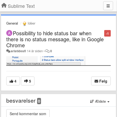
Sublime Text
General
Idéer
Possibility to hide status bar when
-1
there is no status message, like in Google
Chrome
aristidesfl
14 år siden
•
0
4
5
Følg
besvarelser
0
Ældste