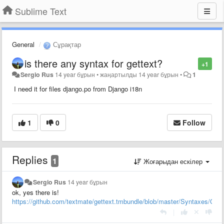
Sublime Text
General
Сұрақтар
is there any syntax for gettext?
+1
Sergio Rus
14 year бұрын
•
жаңартылды
14 year бұрын
•
1
I need it for files django.po from Django i18n
1
0
Follow
Replies
1
Жоғарыдан ескілер
Sergio Rus
14 year бұрын
ok, yes there is!
https://github.com/textmate/gettext.tmbundle/blob/master/Syntaxes/Get
|