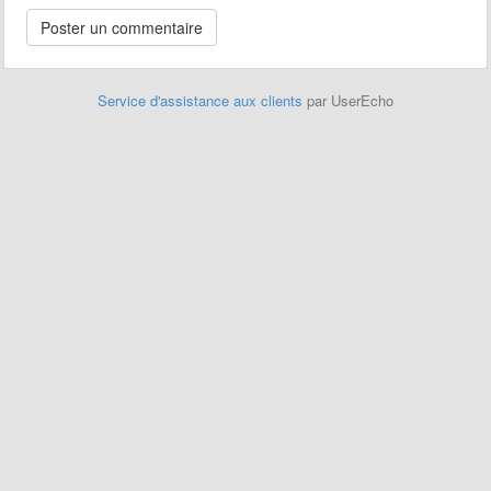
Service d'assistance aux clients
par UserEcho