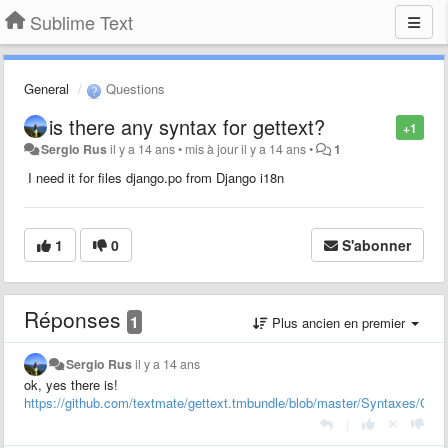
Sublime Text
General
Questions
is there any syntax for gettext?
+1
Sergio Rus
il y a 14 ans
•
mis à jour
il y a 14 ans
•
1
I need it for files django.po from Django i18n
1
0
S'abonner
Réponses
1
Plus ancien en premier
Sergio Rus
il y a 14 ans
ok, yes there is!
https://github.com/textmate/gettext.tmbundle/blob/master/Syntaxes/Get
|