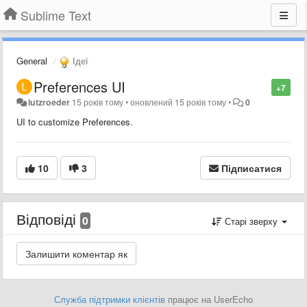
Sublime Text
General
Ідеї
Preferences UI
+7
lutzroeder
15 років тому
•
оновлений
15 років тому
•
0
UI to customize Preferences.
10
3
Підписатися
Відповіді
0
Старі зверху
Служба підтримки клієнтів
працює на UserEcho