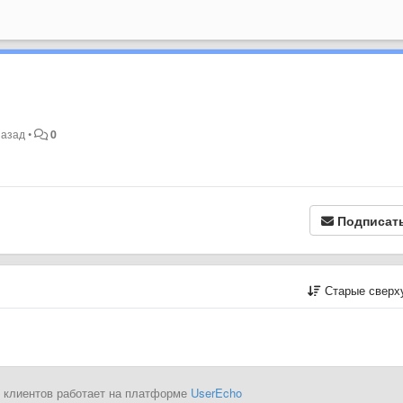
назад
•
0
Подписат
Старые сверх
 клиентов работает на платформе
UserEcho