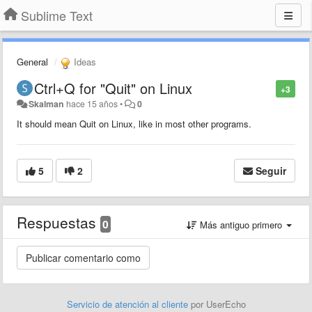
Sublime Text
General
Ideas
Ctrl+Q for "Quit" on Linux
+3
Skalman
hace 15 años
•
0
It should mean Quit on Linux, like in most other programs.
5
2
Seguir
Respuestas
0
Más antiguo primero
Servicio de atención al cliente
por UserEcho