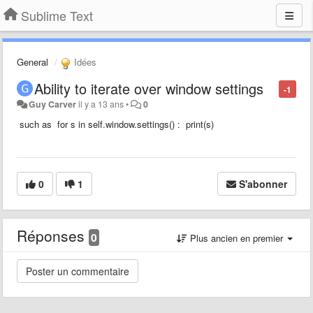
Sublime Text
General
Idées
Ability to iterate over window settings
-1
Guy Carver
il y a 13 ans
•
0
such as for s in self.window.settings() : print(s)
0
1
S'abonner
Réponses
0
Plus ancien en premier