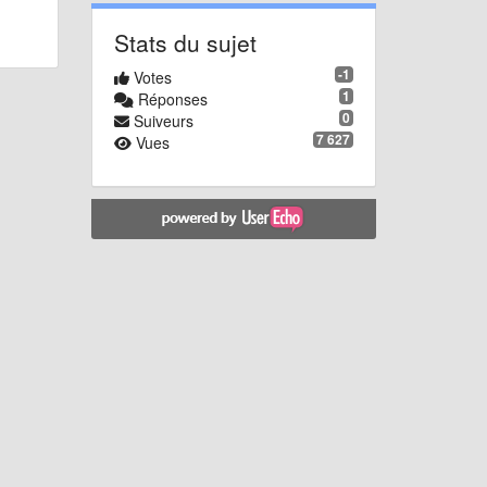
Stats du sujet
-1
Votes
1
Réponses
0
Suiveurs
7 627
Vues