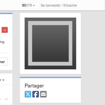
FR
Se connecter / S'inscrire
-1
eing
ner
er
Partager