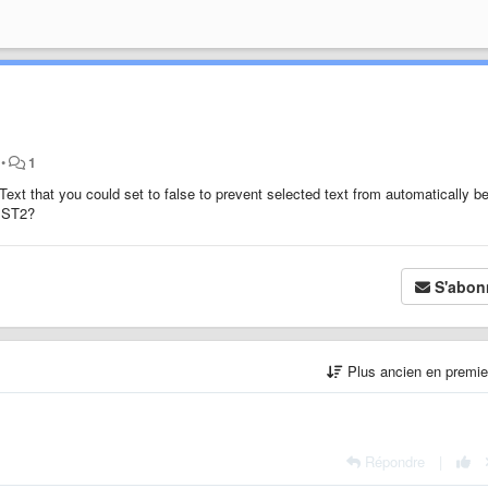
•
1
ext that you could set to false to prevent selected text from automatically b
o ST2?
S'abon
Plus ancien en premi
Répondre
|