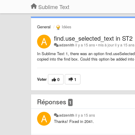
Sublime Text
General
Idées
find.use_selected_text in ST2
adzenith
il y a 15 ans
•
mis à jour
il y a 15 ans
In Sublime Text 1, there was an option find.useSelectedT
copied into the find box. Could this option be added int
Voter
0
1
Réponses
1
adzenith
il y a 15 ans
Thanks! Fixed in 2041.