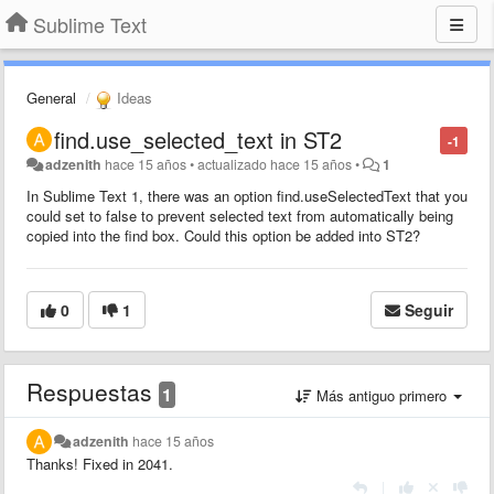
Sublime Text
General
Ideas
find.use_selected_text in ST2
-1
adzenith
hace 15 años
•
actualizado
hace 15 años
•
1
In Sublime Text 1, there was an option find.useSelectedText that you
could set to false to prevent selected text from automatically being
copied into the find box. Could this option be added into ST2?
0
1
Seguir
Respuestas
1
Más antiguo primero
adzenith
hace 15 años
Thanks! Fixed in 2041.
|