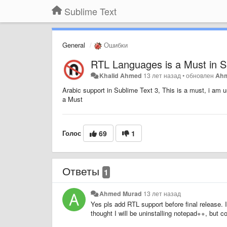
Sublime Text
General
Ошибки
RTL Languages is a Must in S
Khalid Ahmed
13 лет назад
•
обновлен
Ah
Arabic support in Sublime Text 3, This is a must, i am 
a Must
Голос
69
1
Ответы
1
Ahmed Murad
13 лет назад
Yes pls add RTL support before final release. 
thought I will be uninstalling notepad++, but c