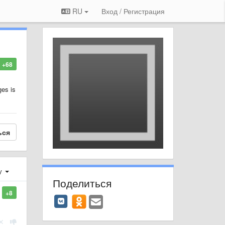
RU
Вход / Регистрация
+68
ges is
ься
у
Поделиться
+8