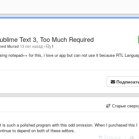
ublime Text 3, Too Much Required
med Murad
13 лет назад
•
1
using notepad++ for this, i love ur app but can not use it because RTL Langua
Подписат
Старые сверх
It is such a polished program with this odd omission. When I purchased this I
ontinue to depend on both of these editors.
Ответить
|